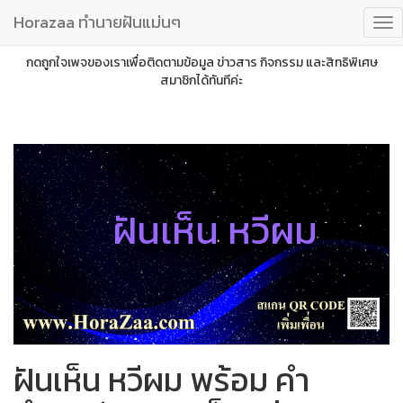
Horazaa ทำนายฝันแม่นๆ
กดถูกใจเพจของเราเพื่อติดตามข้อมูล ข่าวสาร กิจกรรม และสิทธิพิเศษ
สมาชิกได้ทันทีค่ะ
ฝันเห็น หวีผม
ฝันเห็น หวีผม พร้อม คำ