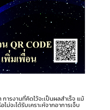
า การงานที่คิดไว้จะเป็นผลสำเร็จ แม้
ือไม่จะได้รับเคราะห์จากอาการเจ็บ