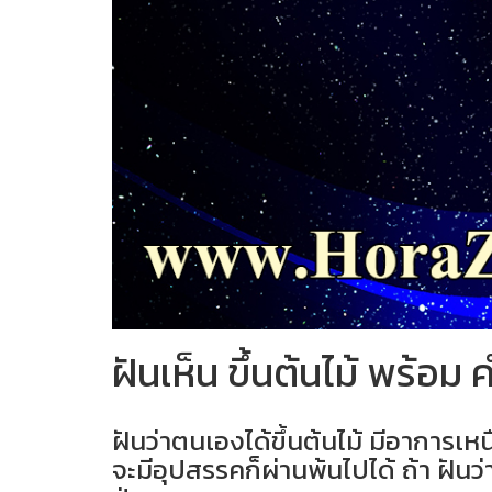
ฝันเห็น ขึ้นต้นไม้ พร้อ
ฝันว่าตนเองได้ขึ้นต้นไม้ มีอาการเห
จะมีอุปสรรคก็ผ่านพ้นไปได้ ถ้า ฝันว