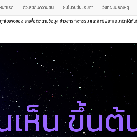
หน้าแรก
ตัวเลขกับความฝัน
ฝันในวันขึ้นแรมค่ำ
วันที่ฝันบอกเหตุ
ถูกใจเพจของเราเพื่อติดตามข้อมูล ข่าวสาร กิจกรรม และสิทธิพิเศษสมาชิกได้ทันที
นเห็น ขึ้นต้