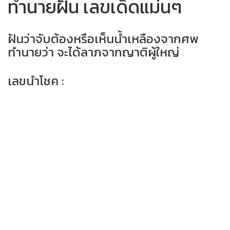
ทำนายฝัน เลขเด็ดแม่นๆ
ฝันว่าจับต้องหรือเห็นน้ำเหลืองจากศพ
ทำนายว่า จะได้ลาภจากญาติผู้ใหญ่
เลขนำโชค :