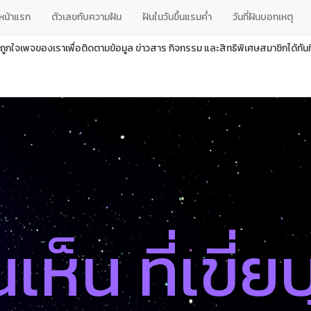
หน้าแรก
ตัวเลขกับความฝัน
ฝันในวันขึ้นแรมค่ำ
วันที่ฝันบอกเหตุ
ถูกใจเพจของเราเพื่อติดตามข้อมูล ข่าวสาร กิจกรรม และสิทธิพิเศษสมาชิกได้ทันที
เห็น ที่เขี่ยบ