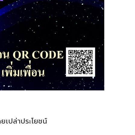
งโดยเปล่าประโยชน์