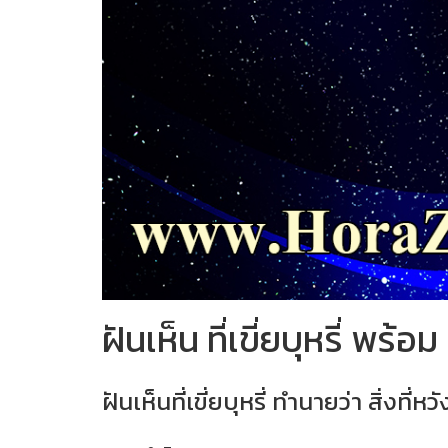
ฝันเห็น ที่เขี่ยบุหรี่ พ
ฝันเห็นที่เขี่ยบุหรี่ ทำนายว่า สิ่งท