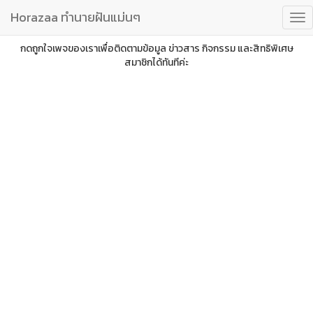
Horazaa ทำนายฝันแม่นๆ
กดถูกใจเพจของเราเพื่อติดตามข้อมูล ข่าวสาร กิจกรรม และสิทธิพิเศษ
สมาชิกได้ทันทีค่ะ