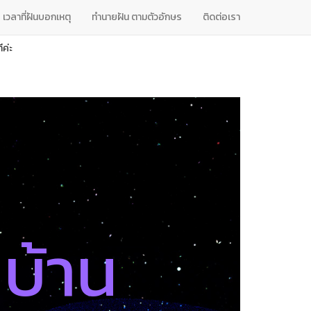
เวลาที่ฝันบอกเหตุ
ทํานายฝัน ตามตัวอักษร
ติดต่อเรา
ค่ะ
นบ้าน