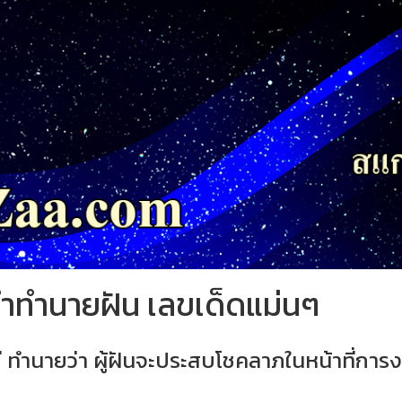
 คำทำนายฝัน เลขเด็ดแม่นๆ
ี ทำนายว่า ผู้ฝันจะประสบโชคลาภในหน้าที่การ