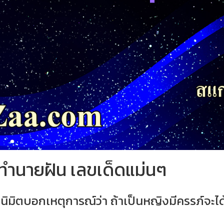
คำทำนายฝัน เลขเด็ดแม่นๆ
ป็นนิมิตบอกเหตุการณ์ว่า ถ้าเป็นหญิงมีครรภ์จะไ