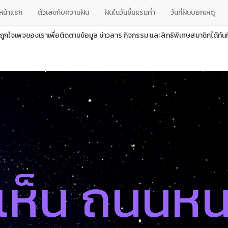
หน้าแรก
ตัวเลขกับความฝัน
ฝันในวันขึ้นแรมค่ำ
วันที่ฝันบอกเหตุ
ถูกใจเพจของเราเพื่อติดตามข้อมูล ข่าวสาร กิจกรรม และสิทธิพิเศษสมาชิกได้ทันที
นเห็น ถนนห