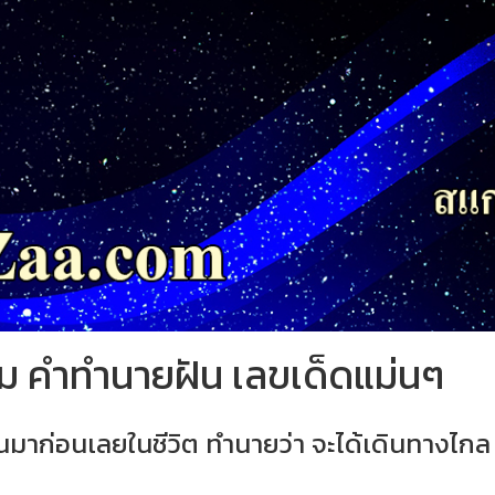
ม คำทำนายฝัน เลขเด็ดแม่นๆ
นมาก่อนเลยในชีวิต ทำนายว่า จะได้เดินทางไกล 