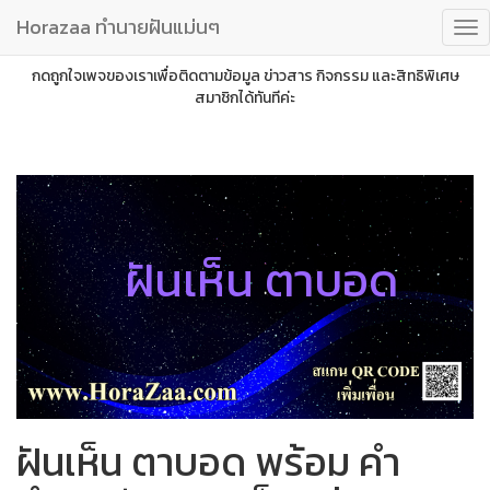
Horazaa ทำนายฝันแม่นๆ
กดถูกใจเพจของเราเพื่อติดตามข้อมูล ข่าวสาร กิจกรรม และสิทธิพิเศษ
สมาชิกได้ทันทีค่ะ
ฝันเห็น ตาบอด
ฝันเห็น ตาบอด พร้อม คำ