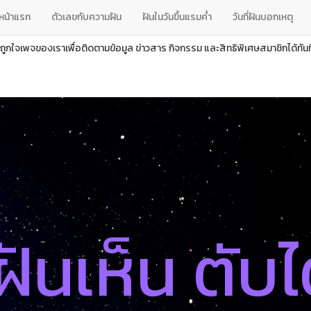
หน้าแรก
ตัวเลขกับความฝัน
ฝันในวันขึ้นแรมค่ำ
วันที่ฝันบอกเหตุ
ถูกใจเพจของเราเพื่อติดตามข้อมูล ข่าวสาร กิจกรรม และสิทธิพิเศษสมาชิกได้ทันที
ฝันเห็น ตับ