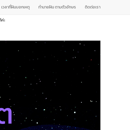
เวลาที่ฝันบอกเหตุ
ทํานายฝัน ตามตัวอักษร
ติดต่อเรา
ค่ะ
ไต