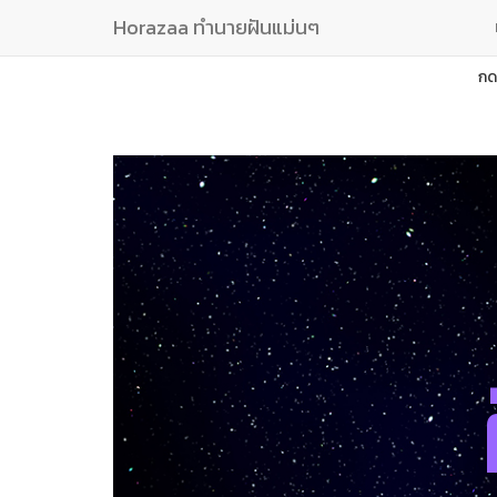
Horazaa ทำนายฝันแม่นๆ
กด