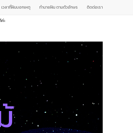
เวลาที่ฝันบอกเหตุ
ทํานายฝัน ตามตัวอักษร
ติดต่อเรา
ค่ะ
ม้