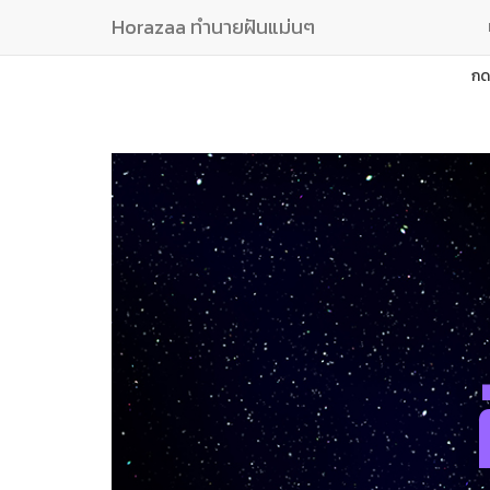
Horazaa ทำนายฝันแม่นๆ
กด