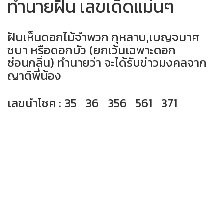
ทำนายฝัน เลขเด็ดแม่นๆ
ฝันเห็นดอกไม้จำพวก กุหลาบ,เบญจมาศ
ชบา หรือดอกบัว (ยกเว้นเฉพาะดอก
ซ่อนกลิ่น) ทำนายว่า จะได้รับข่าวมงคลจาก
ญาติพี่น้อง
เลขนำโชค : 35 36 356 561 371