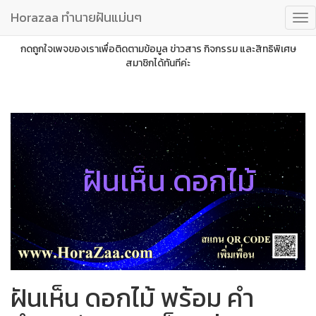
Horazaa ทำนายฝันแม่นๆ
กดถูกใจเพจของเราเพื่อติดตามข้อมูล ข่าวสาร กิจกรรม และสิทธิพิเศษ
สมาชิกได้ทันทีค่ะ
ฝันเห็น ดอกไม้
ฝันเห็น ดอกไม้ พร้อม คำ