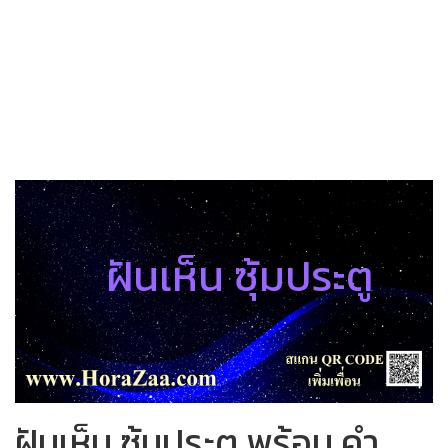
ฝันเห็น ซุ้มประตู
ฝันเห็น ซุ้มประตู พร้อม คำ