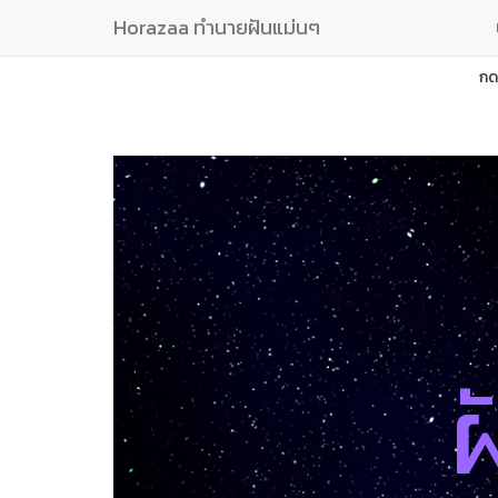
Horazaa ทำนายฝันแม่นๆ
กด
ฝ