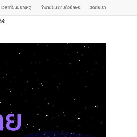
เวลาที่ฝันบอกเหตุ
ทํานายฝัน ตามตัวอักษร
ติดต่อเรา
ค่ะ
าย