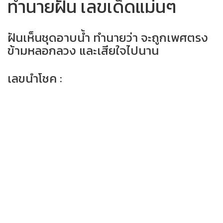
ทำนายฝัน เลขเด็ดแม่นๆ
ฝันเห็นชุดอาบน้ำ ทำนายว่า จะถูกเพศตรง
ข้ามหลอกลวง และเสียใจไปนาน
เลขนำโชค :