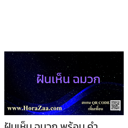
ฝันเห็น ฉมวก
ฝันเห็น ฉมวก พร้อม คำ