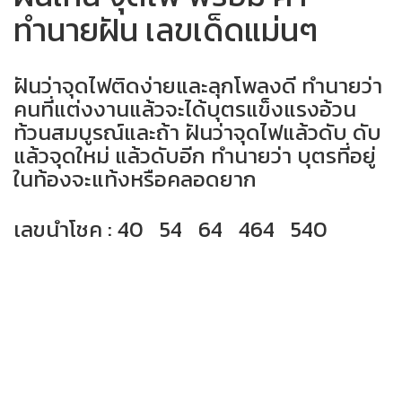
ทำนายฝัน เลขเด็ดแม่นๆ
ฝันว่าจุดไฟติดง่ายและลุกโพลงดี ทำนายว่า
คนที่แต่งงานแล้วจะได้บุตรแข็งแรงอ้วน
ท้วนสมบูรณ์และถ้า ฝันว่าจุดไฟแล้วดับ ดับ
แล้วจุดใหม่ แล้วดับอีก ทำนายว่า บุตรที่อยู่
ในท้องจะแท้งหรือคลอดยาก
เลขนำโชค : 40 54 64 464 540