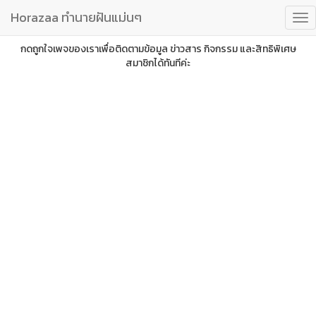
Horazaa ทำนายฝันแม่นๆ
กดถูกใจเพจของเราเพื่อติดตามข้อมูล ข่าวสาร กิจกรรม และสิทธิพิเศษ
สมาชิกได้ทันทีค่ะ