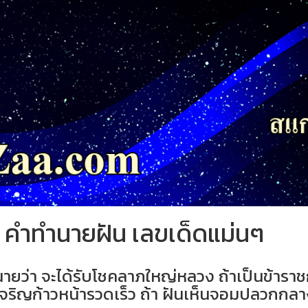
 คำทำนายฝัน เลขเด็ดแม่นๆ
ยว่า จะได้รับโชคลาภใหญ่หลวง ถ้าเป็นข้าราช
าจะเจริญก้าวหน้ารวดเร็ว ถ้า ฝันเห็นจอมปลวก