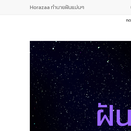
Horazaa ทำนายฝันแม่นๆ
กด
ฝั