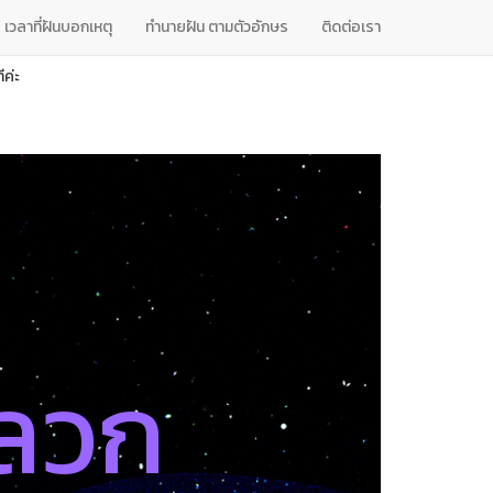
เวลาที่ฝันบอกเหตุ
ทํานายฝัน ตามตัวอักษร
ติดต่อเรา
ค่ะ
ปลวก