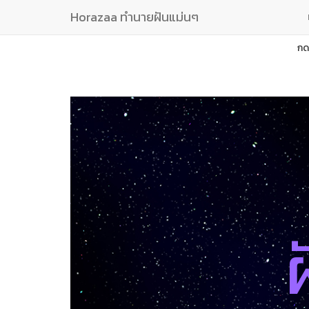
Horazaa ทำนายฝันแม่นๆ
กด