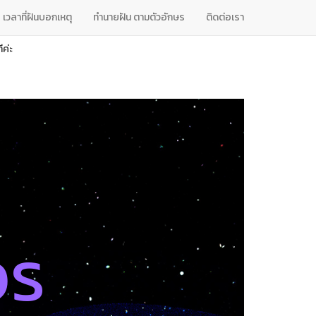
เวลาที่ฝันบอกเหตุ
ทํานายฝัน ตามตัวอักษร
ติดต่อเรา
ค่ะ
จร