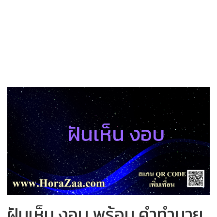
ฝันเห็น งอบ
ฝันเห็น งอบ พร้อม คำทำนาย