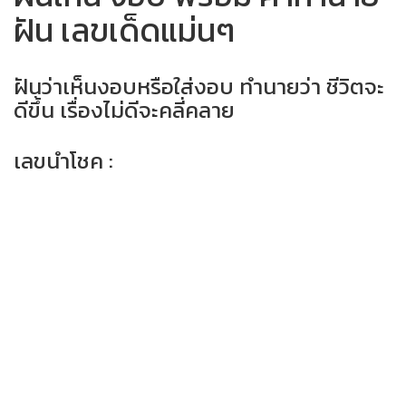
ฝัน เลขเด็ดแม่นๆ
ฝันว่าเห็นงอบหรือใส่งอบ ทำนายว่า ชีวิตจะ
ดีขึ้น เรื่องไม่ดีจะคลี่คลาย
เลขนำโชค :