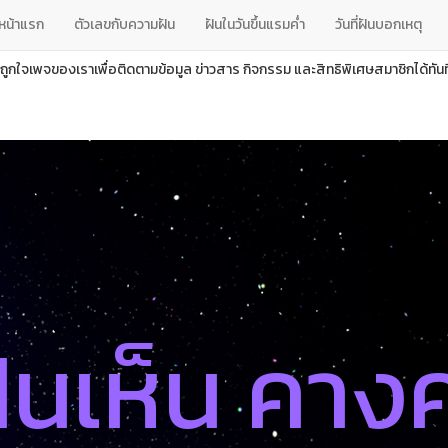
หน้าแรก
ตัวเลขกับความฝัน
ฝันในวันขึ้นแรมค่ำ
วันที่ฝันบอกเหตุ
ถูกใจเพจของเราเพื่อติดตามข้อมูล ข่าวสาร กิจกรรม และสิทธิพิเศษสมาชิกได้ทันที
ันเห็น คาง